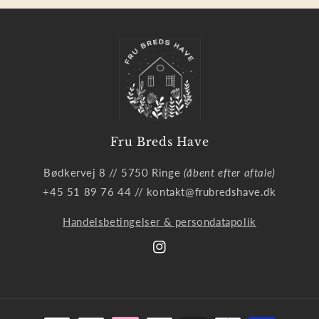
Fru Breds Have
Bødkervej 8 // 5750 Ringe
(åbent efter aftale)
+45 51 89 76 44 // kontakt@frubredshave.dk
Handelsbetingelser & persondatapolik
Instagram
Betalingsmetoder