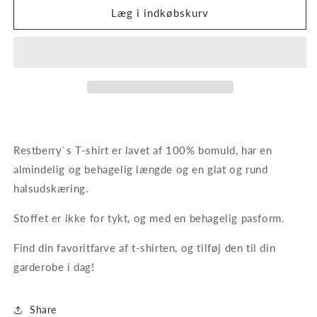
T-
T-
Læg i indkøbskurv
shirt.
shirt.
Off
Off
White
White
Restberry`s T-shirt er lavet af 100% bomuld, har en
almindelig og behagelig længde og en glat og rund
halsudskæring.
Stoffet er ikke for tykt, og med en behagelig pasform.
Find din favoritfarve af t-shirten, og tilføj den til din
garderobe i dag!
Share