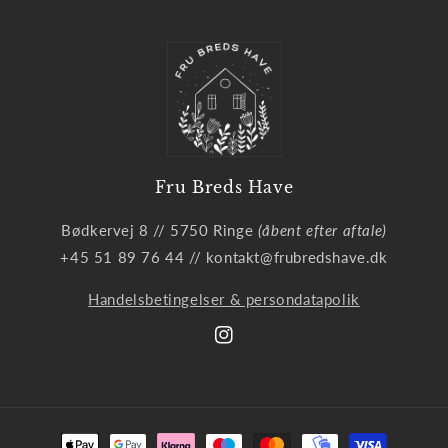
Fru Breds Have
Bødkervej 8 // 5750 Ringe
(åbent efter aftale)
+45 51 89 76 44 // kontakt@frubredshave.dk
Handelsbetingelser & persondatapolik
Instagram
Betalingsmetoder