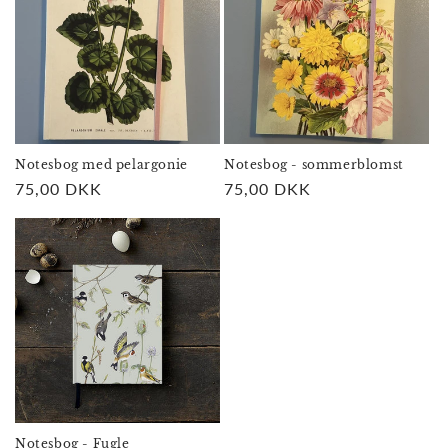
Notesbog med pelargonie
Notesbog - sommerblomst
Normalpris
75,00 DKK
Normalpris
75,00 DKK
Notesbog - Fugle