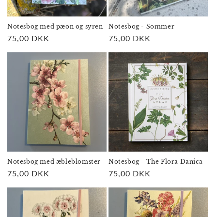
o
n
Notesbog med pæon og syren
Notesbog - Sommer
Normalpris
75,00 DKK
Normalpris
75,00 DKK
:
Notesbog med æbleblomster
Notesbog - The Flora Danica
Normalpris
75,00 DKK
Normalpris
75,00 DKK