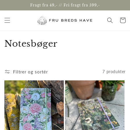
Gå til
Fragt fra 49,- // Fri fragt fra 599,-
indhold
Indkøbsk
K
Notesbøger
o
l
Filtrer og sortér
7 produkter
l
e
k
t
i