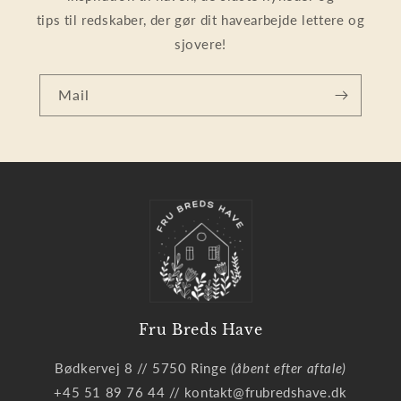
tips til redskaber, der gør dit havearbejde lettere og
sjovere!
Mail
Fru Breds Have
Bødkervej 8 // 5750 Ringe
(åbent efter aftale)
+45 51 89 76 44 // kontakt@frubredshave.dk