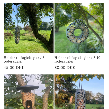
o
n
:
Holder til fuglekugler / 3
Holder til fuglekugler / 8-10
foderkugler
foderkugler
Normalpris
45,00 DKK
Normalpris
80,00 DKK