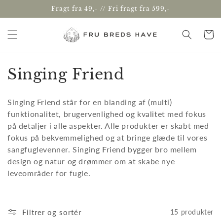
Gå til
Fragt fra 49,- // Fri fragt fra 599,-
indhold
Indkøbsk
K
Singing Friend
o
Singing Friend står for en blanding af (multi)
l
funktionalitet, brugervenlighed og kvalitet med fokus
på detaljer i alle aspekter. Alle produkter er skabt med
l
fokus på bekvemmelighed og at bringe glæde til vores
e
sangfuglevenner. Singing Friend bygger bro mellem
design og natur og drømmer om at skabe nye
k
leveområder for fugle.
t
i
Filtrer og sortér
15 produkter