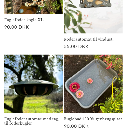
Fuglefoder kogle XL
Normalpris
90,00 DKK
Foderautomat til vinduet.
Normalpris
55,00 DKK
Fuglefoderautomat med tag,
Fuglebad i 100% genbrugsplast
til foderkugler
Normalpris
90,00 DKK