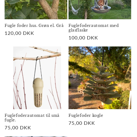
Fugle foder hus. Grøn el. Grå
Fuglefoderautomat med
glasflaske
Normalpris
120,00 DKK
Normalpris
100,00 DKK
Fuglefoderautomat til små
Fuglefoder kogle
fugle.
Normalpris
75,00 DKK
Normalpris
75,00 DKK