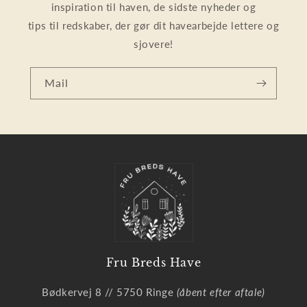
inspiration til haven, de sidste nyheder og
tips til redskaber, der gør dit havearbejde lettere og
sjovere!
Mail
Fru Breds Have
Bødkervej 8 // 5750 Ringe
(åbent efter aftale)