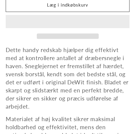
Sneglejern,
Sneglejern,
Læg i indkøbskurv
80
80
cm
cm
asketræskaft
asketræskaft
med
med
T-
T-
greb
greb
Dette handy redskab hjælper dig effektivt
med at kontrollere antallet af dræbersnegle i
haven. Sneglejernet er fremstillet af hærdet,
svensk borstål, kendt som det bedste stål, og
det er udført i original DeWit finish. Bladet er
skarpt og slidstærkt med en perfekt bredde,
der sikrer en sikker og præcis udførelse af
arbejdet.
Materialet af høj kvalitet sikrer maksimal
holdbarhed og effektivitet, mens den