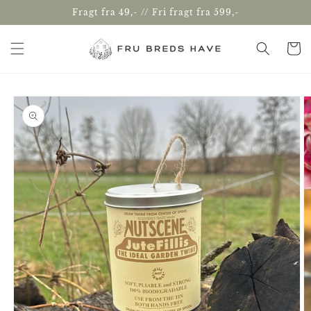
Gå til
Fragt fra 49,- // Fri fragt fra 599,-
indhold
Indkøbsk
å til
roduktoplysninger