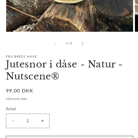
Åbn
Å
mediet
m
1
2
af
1
/
3
i
i
modus
m
FRU BREDS HAVE
Jutesnor i dåse - Natur -
Nutscene®
Normalpris
99,00 DKK
Inklusive skat.
Antal
Reducer
Øg
antallet
antallet
for
for