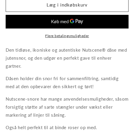
Jutesnor
Jutesnor
Læg i indkøbskurv
i
i
dåse
dåse
-
-
Natur
Natur
-
-
Flere betalingsmuligheder
Nutscene®
Nutscene®
Den tidløse, ikoniske og autentiske Nutscene® dåse med
jutensnor, og den udgør en perfekt gave til enhver
gartner.
Dåsen holder din snor fri for sammenfiltring, samtidig
med at den opbevarer den sikkert og tørt!
Nutscene-snore har mange anvendelsesmuligheder, såsom
forsigtig støtte af sarte stængler under vækst eller
markering af linjer til såning.
Også helt perfekt til at binde roser op med.