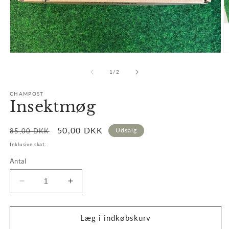
Åbn
Å
mediet
m
1
2
af
1
/
2
i
i
modus
m
CHAMPOST
Insektmøg
Normalpris
Udsalgspris
50,00 DKK
Udsalg
85,00 DKK
Inklusive skat.
Antal
Reducer
Øg
antallet
antallet
for
for
Insektmøg
Insektmøg
Læg i indkøbskurv