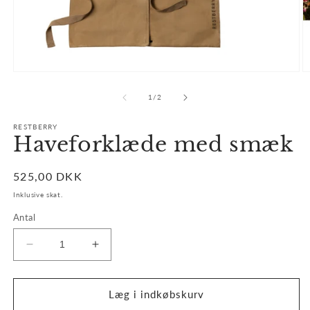
Åbn
Å
mediet
m
1
2
af
1
/
2
i
i
modus
m
RESTBERRY
Haveforklæde med smæk
Normalpris
525,00 DKK
Inklusive skat.
Antal
Reducer
Øg
antallet
antallet
for
for
Haveforklæde
Haveforklæde
Læg i indkøbskurv
med
med