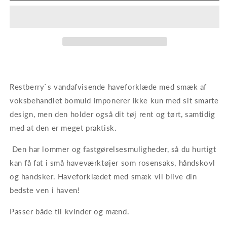
smæk
smæk
Restberry`s vandafvisende haveforklæde med smæk af
voksbehandlet bomuld imponerer ikke kun med sit smarte
design, men den holder også dit tøj rent og tørt, samtidig
med at den er meget praktisk.
Den har lommer og fastgørelsesmuligheder, så du hurtigt
kan få fat i små haveværktøjer som rosensaks, håndskovl
og handsker. Haveforklædet med smæk vil blive din
bedste ven i haven!
Passer både til kvinder og mænd.