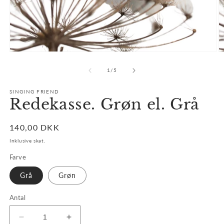
Åbn
Å
mediet
m
1
3
af
1
/
5
i
i
modus
m
SINGING FRIEND
Redekasse. Grøn el. Grå
Normalpris
140,00 DKK
Inklusive skat.
Farve
Grå
Grøn
Antal
Reducer
Øg