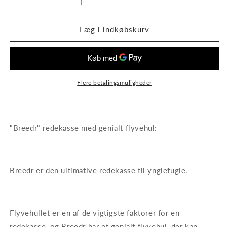
antallet
antallet
for
for
Redekasse.
Redekasse.
Læg i indkøbskurv
Grøn
Grøn
el.
el.
Grå
Grå
Flere betalingsmuligheder
"Breedr" redekasse med genialt flyvehul:
Breedr er den ultimative redekasse til ynglefugle.
Flyvehullet er en af de vigtigste faktorer for en
redekasse, og Breedr har et genialt flyvehul, der kan