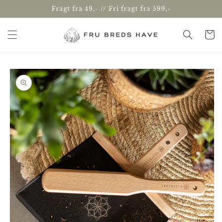
Gå til
Fragt fra 49,- // Fri fragt fra 599,-
indhold
Indkøbsk
å til
roduktoplysninger