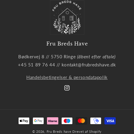
Fru Breds Have
Bødkervej 8 // 5750 Ringe
(åbent efter aftale)
+45 51 89 76 44 // kontakt@frubredshave.dk
Handelsbetingelser & persondatapolik
Instagram
Betalingsmetoder
© 2026,
Fru Breds have
Drevet af Shopify