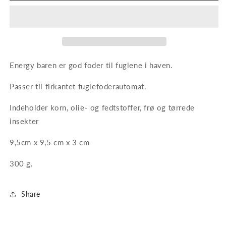
til
til
fugle
fugle
Energy baren er god foder til fuglene i haven.
Passer til firkantet fuglefoderautomat.
Indeholder korn, olie- og fedtstoffer, frø og tørrede
insekter
9,5cm x 9,5 cm x 3 cm
300 g.
Share