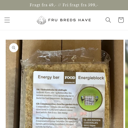
Gå til
Fragt fra 49,- // Fri fragt fra 599,-
indhold
Indkøbsk
å til
roduktoplysninger