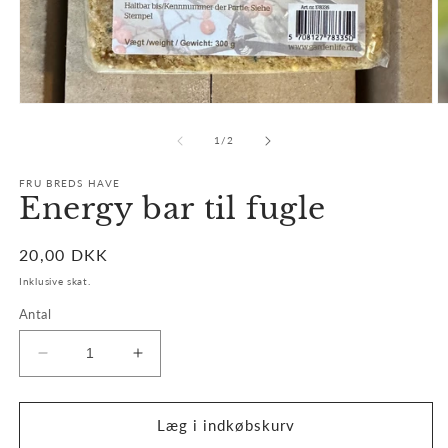
Åbn
Å
mediet
m
1
2
af
1
/
2
i
i
modus
m
FRU BREDS HAVE
Energy bar til fugle
Normalpris
20,00 DKK
Inklusive skat.
Antal
Reducer
Øg
antallet
antallet
for
for
Energy
Energy
Læg i indkøbskurv
bar
bar