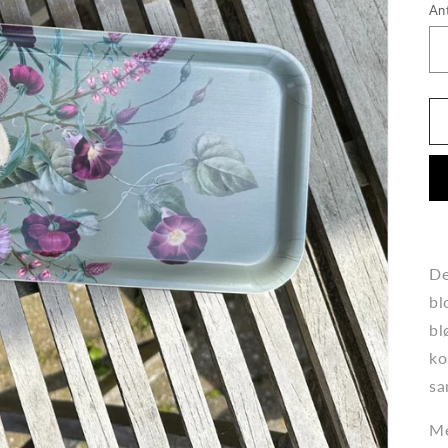
An
De
bl
bl
ko
sa
Me