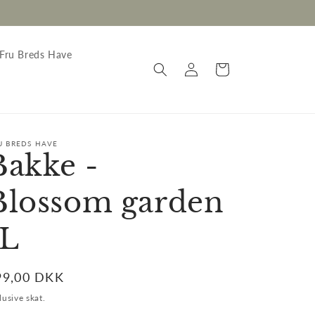
Fru Breds Have
Log
Indkøbskurv
ind
U BREDS HAVE
Bakke -
Blossom garden
JL
ormalpris
99,00 DKK
lusive skat.