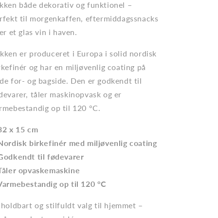
kken både dekorativ og funktionel –
rfekt til morgenkaffen, eftermiddagssnacks
ler et glas vin i haven.
kken er produceret i Europa i solid nordisk
rkefinér og har en miljøvenlig coating på
de for- og bagside. Den er godkendt til
devarer, tåler maskinopvask og er
rmebestandig op til 120 °C.
32 x 15 cm
Nordisk birkefinér med miljøvenlig coating
Godkendt til fødevarer
Tåler opvaskemaskine
Varmebestandig op til 120 °C
 holdbart og stilfuldt valg til hjemmet –