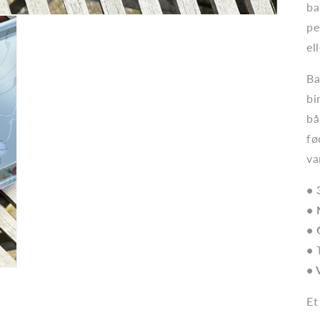
ba
pe
el
Ba
bi
bå
fø
va
• 
• 
• 
• 
• 
Et