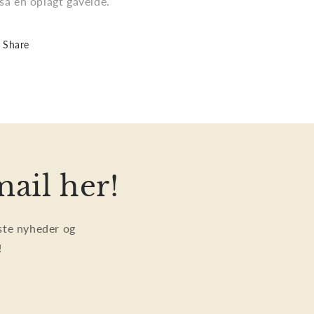
så en oplagt gaveidé.
Share
mail her!
dste nyheder og
!