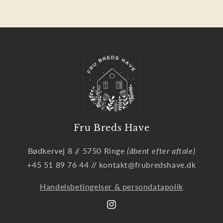
Fru Breds Have
Bødkervej 8 // 5750 Ringe
(åbent efter aftale)
+45 51 89 76 44 // kontakt@frubredshave.dk
Handelsbetingelser & persondatapolik
Instagram