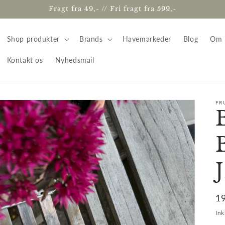
Fragt fra 49,- // Fri fragt fra 599,-
Shop produkter
Brands
Havemarkeder
Blog
Om 
Kontakt os
Nyhedsmail
FR
N
1
Ink